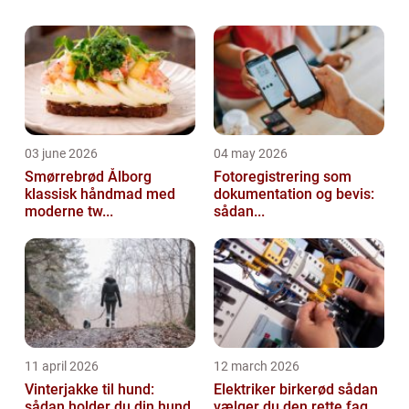
skillevægge og spejle. En glarmester kan
også indramme billeder og plakater eller
udskifte ru...
03 june 2026
04 may 2026
Smørrebrød Ålborg
Fotoregistrering som
klassisk håndmad med
dokumentation og bevis:
moderne tw...
sådan...
11 april 2026
12 march 2026
Vinterjakke til hund:
Elektriker birkerød sådan
sådan holder du din hund
vælger du den rette fag...