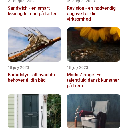
21 august 2023
09 august 2023
Sandwich - en smart
Revision - en nødvendig
løsning til mad på farten
opgave for din
virksomhed
18 july 2023
18 july 2023
Bådudstyr - alt hvad du
Mads Z ringe: En
behøver til din båd
talentfuld dansk kunstner
på frem...