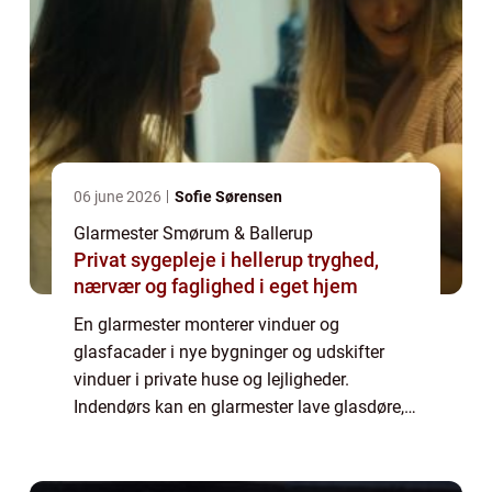
06 june 2026
Sofie Sørensen
Glarmester Smørum & Ballerup
Privat sygepleje i hellerup tryghed,
nærvær og faglighed i eget hjem
En glarmester monterer vinduer og
glasfacader i nye bygninger og udskifter
vinduer i private huse og lejligheder.
Indendørs kan en glarmester lave glasdøre,
skillevægge og spejle. En glarmester kan
også indramme billeder og plakater eller
udskifte ru...