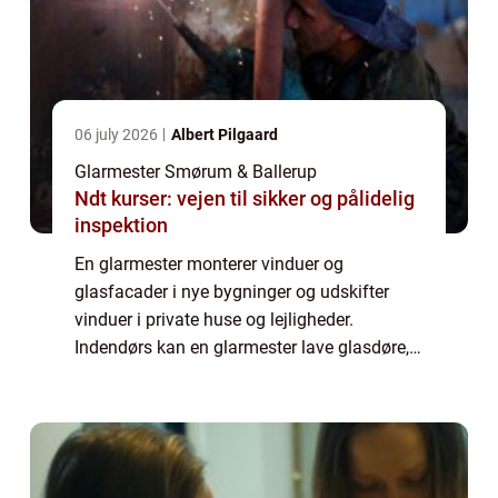
06 july 2026
Albert Pilgaard
Glarmester Smørum & Ballerup
Ndt kurser: vejen til sikker og pålidelig
inspektion
En glarmester monterer vinduer og
glasfacader i nye bygninger og udskifter
vinduer i private huse og lejligheder.
Indendørs kan en glarmester lave glasdøre,
skillevægge og spejle. En glarmester kan
også indramme billeder og plakater eller
udskifte ru...