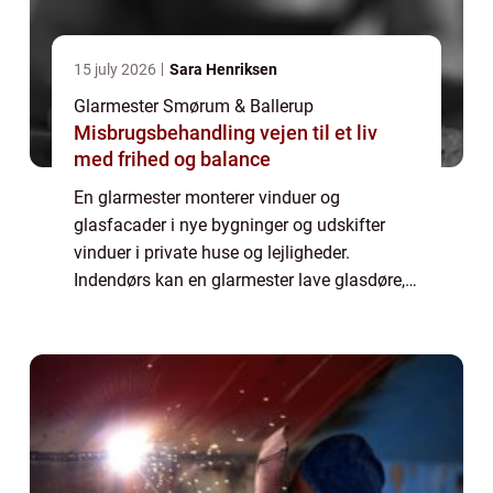
15 july 2026
Sara Henriksen
Glarmester Smørum & Ballerup
Misbrugsbehandling vejen til et liv
med frihed og balance
En glarmester monterer vinduer og
glasfacader i nye bygninger og udskifter
vinduer i private huse og lejligheder.
Indendørs kan en glarmester lave glasdøre,
skillevægge og spejle. En glarmester kan
også indramme billeder og plakater eller
udskifte ru...