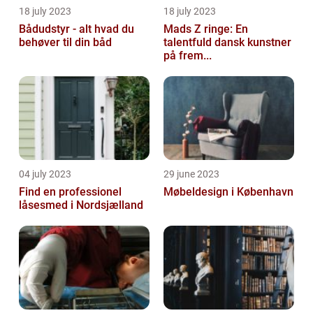
18 july 2023
18 july 2023
Bådudstyr - alt hvad du
Mads Z ringe: En
behøver til din båd
talentfuld dansk kunstner
på frem...
04 july 2023
29 june 2023
Find en professionel
Møbeldesign i København
låsesmed i Nordsjælland