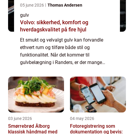
05 june 2026
Thomas Andersen
gulv
Volvo: sikkerhed, komfort og
hverdagskvalitet på fire hjul
Et smukt og velvalgt gulv kan forvandle
ethvert rum og tilføre både stil og
funktionalitet. Når det kommer til
gulvbelægning i Randers, er der mange
muligheder at vælge imellem for at skabe
det perfekte gulv til dit hje...
03 june 2026
04 may 2026
Smørrebrød Ålborg
Fotoregistrering som
klassisk håndmad med
dokumentation og bevis: