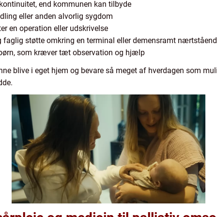
g kontinuitet, end kommunen kan tilbyde
ling eller anden alvorlig sygdom
ter en operation eller udskrivelse
g faglig støtte omkring en terminal eller demensramt nærtståen
børn, som kræver tæt observation og hjælp
ne blive i eget hjem og bevare så meget af hverdagen som muli
dde.