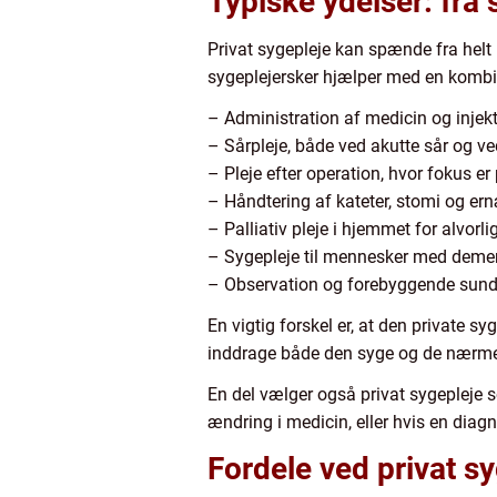
Typiske ydelser: fra 
Privat sygepleje kan spænde fra helt 
sygeplejersker hjælper med en kombi
– Administration af medicin og injekti
– Sårpleje, både ved akutte sår og ve
– Pleje efter operation, hvor fokus e
– Håndtering af kateter, stomi og er
– Palliativ pleje i hjemmet for alvorl
– Sygepleje til mennesker med demens
– Observation og forebyggende sund
En vigtig forskel er, at den private sy
inddrage både den syge og de nærmest
En del vælger også privat sygepleje s
ændring i medicin, eller hvis en diagnos
Fordele ved privat sy