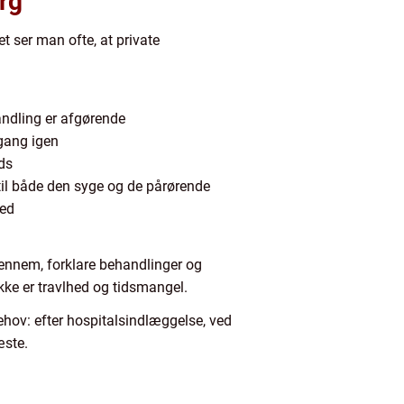
org
t ser man ofte, at private
andling er afgørende
 gang igen
ds
e til både den syge og de pårørende
hed
 igennem, forklare behandlinger og
kke er travlhed og tidsmangel.
ehov: efter hospitalsindlæggelse, ved
æste.