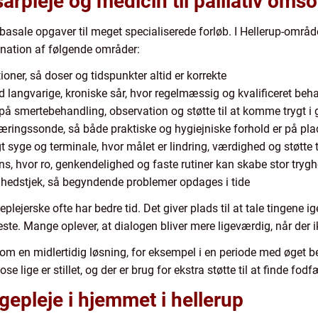
sårpleje og medicin til palliativ oms
basale opgaver til meget specialiserede forløb. I Hellerup-område
nation af følgende områder:
oner, så doser og tidspunkter altid er korrekte
d langvarige, kroniske sår, hvor regelmæssig og kvalificeret beh
r på smertebehandling, observation og støtte til at komme trygt i
næringssonde, så både praktiske og hygiejniske forhold er på pla
igt syge og terminale, hvor målet er lindring, værdighed og støtt
, hvor ro, genkendelighed og faste rutiner kan skabe stor tryg
hedstjek, så begyndende problemer opdages i tide
geplejerske ofte har bedre tid. Det giver plads til at tale tingene
e. Mange oplever, at dialogen bliver mere ligeværdig, når der i
om en midlertidig løsning, for eksempel i en periode med øget b
e lige er stillet, og der er brug for ekstra støtte til at finde fodf
gepleje i hjemmet i hellerup