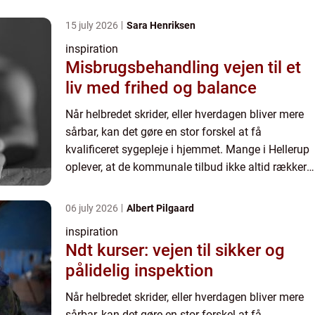
15 july 2026
Sara Henriksen
inspiration
Misbrugsbehandling vejen til et
liv med frihed og balance
Når helbredet skrider, eller hverdagen bliver mere
sårbar, kan det gøre en stor forskel at få
kvalificeret sygepleje i hjemmet. Mange i Hellerup
oplever, at de kommunale tilbud ikke altid rækker
til de behov, de faktisk har. Her kan privat
sygepleje ...
06 july 2026
Albert Pilgaard
inspiration
Ndt kurser: vejen til sikker og
pålidelig inspektion
Når helbredet skrider, eller hverdagen bliver mere
sårbar, kan det gøre en stor forskel at få