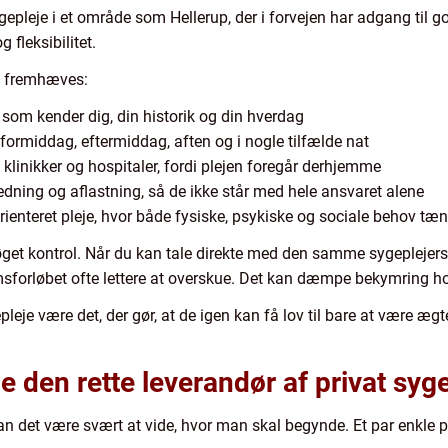
sygepleje i et område som Hellerup, der i forvejen har adgang til 
g fleksibilitet.
sk fremhæves:
, som kender dig, din historik og din hverdag
 formiddag, eftermiddag, aften og i nogle tilfælde nat
klinikker og hospitaler, fordi plejen foregår derhjemme
edning og aflastning, så de ikke står med hele ansvaret alene
ienteret pleje, hvor både fysiske, psykiske og sociale behov tæ
øget kontrol. Når du kan tale direkte med den samme sygeplejersk
msforløbet ofte lettere at overskue. Det kan dæmpe bekymring h
je være det, der gør, at de igen kan få lov til bare at være ægte
den rette leverandør af privat syge
kan det være svært at vide, hvor man skal begynde. Et par enkle