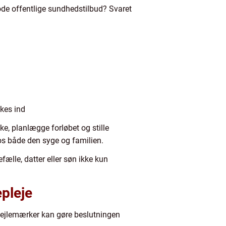
gode offentlige sundhedstilbud? Svaret
nkes ind
e, planlægge forløbet og stille
os både den syge og familien.
fælle, datter eller søn ikke kun
pleje
 pejlemærker kan gøre beslutningen