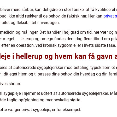
 bliver mere sårbar, kan det gøre en stor forskel at få kvalificere
ud ikke altid rækker til de behov, de faktisk har. Her kan
privat 
itet og fleksibilitet i hverdagen.
 medicin og målinger. Det handler i høj grad om tid, nærvær og 
meget. I Hellerup og omegn findes der i dag flere tilbud om pri
efter en operation, ved kronisk sygdom eller i livets sidste fase.
leje i hellerup og hvem kan få gavn 
veres af autoriserede sygeplejersker mod betaling, typisk som et 
 dit eget hjem og tilpasses dine behov, din hverdag og din famil
rives sådan:
uel sygepleje i hjemmet udført af autoriserede sygeplejersker. Mål
både faglig opfølgning og menneskelig støtte.
fte vælger privat sygepleje, er for eksempel: