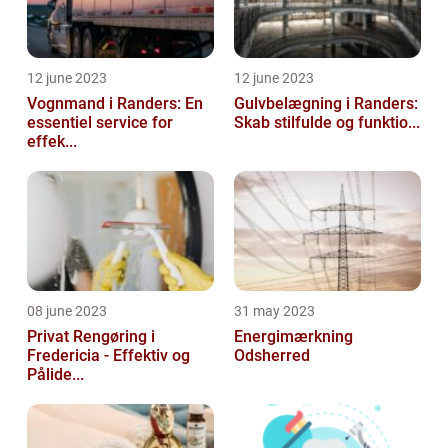
12 june 2023
12 june 2023
Vognmand i Randers: En
Gulvbelægning i Randers:
essentiel service for
Skab stilfulde og funktio...
effek...
08 june 2023
31 may 2023
Privat Rengøring i
Energimærkning
Fredericia - Effektiv og
Odsherred
Pålide...