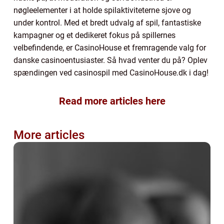
nøgleelementer i at holde spilaktiviteterne sjove og
under kontrol. Med et bredt udvalg af spil, fantastiske
kampagner og et dedikeret fokus på spillernes
velbefindende, er CasinoHouse et fremragende valg for
danske casinoentusiaster. Så hvad venter du på? Oplev
spændingen ved casinospil med CasinoHouse.dk i dag!
Read more articles here
More articles