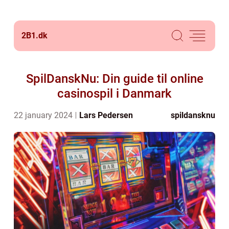
2B1.
dk
SpilDanskNu: Din guide til online
casinospil i Danmark
22 january 2024
Lars Pedersen
spildansknu