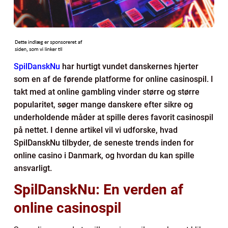
SpilDanskNu
har hurtigt vundet danskernes hjerter
som en af de førende platforme for online casinospil. I
takt med at online gambling vinder større og større
popularitet, søger mange danskere efter sikre og
underholdende måder at spille deres favorit casinospil
på nettet. I denne artikel vil vi udforske, hvad
SpilDanskNu tilbyder, de seneste trends inden for
online casino i Danmark, og hvordan du kan spille
ansvarligt.
SpilDanskNu: En verden af
online casinospil