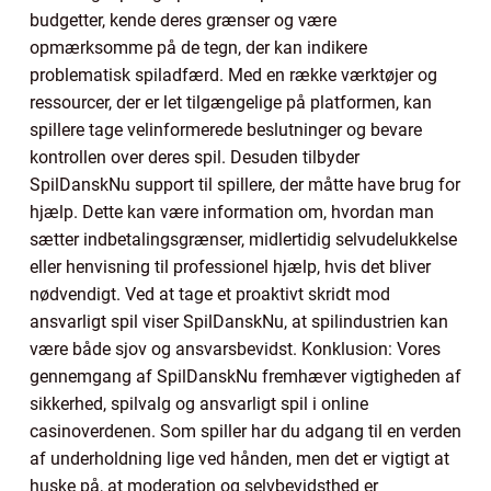
budgetter, kende deres grænser og være
opmærksomme på de tegn, der kan indikere
problematisk spiladfærd. Med en række værktøjer og
ressourcer, der er let tilgængelige på platformen, kan
spillere tage velinformerede beslutninger og bevare
kontrollen over deres spil. Desuden tilbyder
SpilDanskNu support til spillere, der måtte have brug for
hjælp. Dette kan være information om, hvordan man
sætter indbetalingsgrænser, midlertidig selvudelukkelse
eller henvisning til professionel hjælp, hvis det bliver
nødvendigt. Ved at tage et proaktivt skridt mod
ansvarligt spil viser SpilDanskNu, at spilindustrien kan
være både sjov og ansvarsbevidst. Konklusion: Vores
gennemgang af SpilDanskNu fremhæver vigtigheden af
sikkerhed, spilvalg og ansvarligt spil i online
casinoverdenen. Som spiller har du adgang til en verden
af underholdning lige ved hånden, men det er vigtigt at
huske på, at moderation og selvbevidsthed er