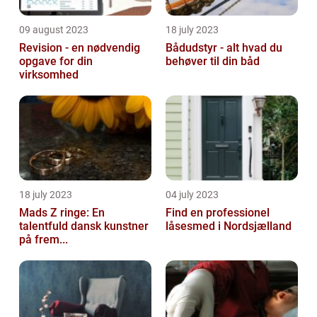
09 august 2023
18 july 2023
Revision - en nødvendig
Bådudstyr - alt hvad du
opgave for din
behøver til din båd
virksomhed
18 july 2023
04 july 2023
Mads Z ringe: En
Find en professionel
talentfuld dansk kunstner
låsesmed i Nordsjælland
på frem...