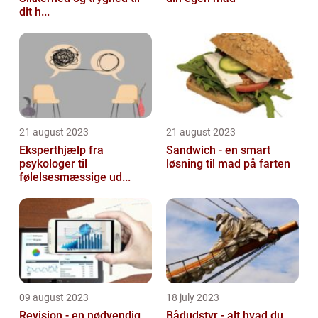
dit h...
21 august 2023
21 august 2023
Eksperthjælp fra
Sandwich - en smart
psykologer til
løsning til mad på farten
følelsesmæssige ud...
09 august 2023
18 july 2023
Revision - en nødvendig
Bådudstyr - alt hvad du