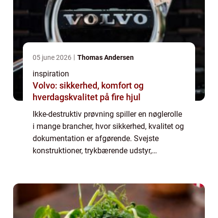
05 june 2026
Thomas Andersen
inspiration
Volvo: sikkerhed, komfort og
hverdagskvalitet på fire hjul
Ikke-destruktiv prøvning spiller en nøglerolle
i mange brancher, hvor sikkerhed, kvalitet og
dokumentation er afgørende. Svejste
konstruktioner, trykbærende udstyr,
rørledninger og stålkonstruktioner skal
kontrolleres grundigt, uden at man skader
mat...