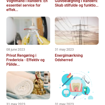
Vognmand i Randers: En
Gulvbelægning i Randers:
essentiel service for
Skab stilfulde og funktio...
effek...
08 june 2023
31 may 2023
Privat Rengøring i
Energimærkning
Fredericia - Effektiv og
Odsherred
Pålide...
31 may 2023
31 may 2023