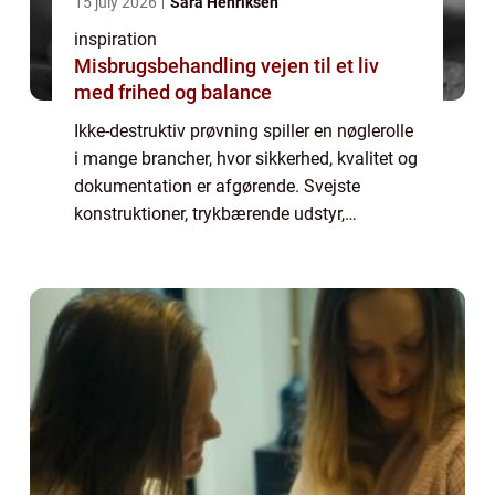
15 july 2026
Sara Henriksen
inspiration
Misbrugsbehandling vejen til et liv
med frihed og balance
Ikke-destruktiv prøvning spiller en nøglerolle
i mange brancher, hvor sikkerhed, kvalitet og
dokumentation er afgørende. Svejste
konstruktioner, trykbærende udstyr,
rørledninger og stålkonstruktioner skal
kontrolleres grundigt, uden at man skader
mat...