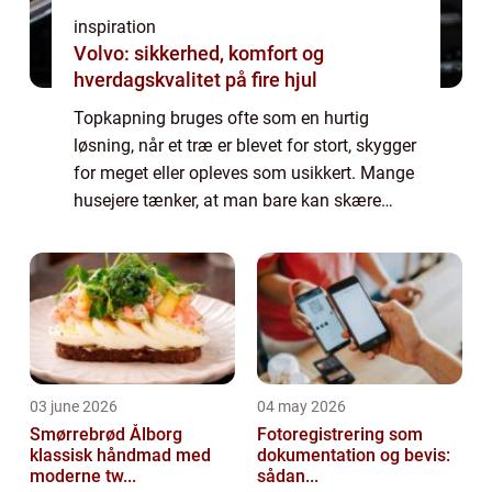
inspiration
Volvo: sikkerhed, komfort og
hverdagskvalitet på fire hjul
Topkapning bruges ofte som en hurtig
løsning, når et træ er blevet for stort, skygger
for meget eller opleves som usikkert. Mange
husejere tænker, at man bare kan skære
toppen af, og så er problemet løst. M...
03 june 2026
04 may 2026
Smørrebrød Ålborg
Fotoregistrering som
klassisk håndmad med
dokumentation og bevis:
moderne tw...
sådan...