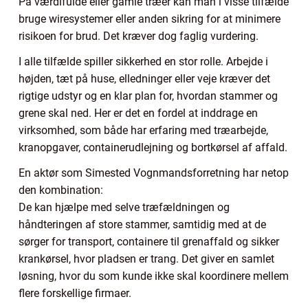
På værdifulde eller gamle træer kan man i visse tilfælde
bruge wiresystemer eller anden sikring for at minimere
risikoen for brud. Det kræver dog faglig vurdering.
I alle tilfælde spiller sikkerhed en stor rolle. Arbejde i
højden, tæt på huse, elledninger eller veje kræver det
rigtige udstyr og en klar plan for, hvordan stammer og
grene skal ned. Her er det en fordel at inddrage en
virksomhed, som både har erfaring med træarbejde,
kranopgaver, containerudlejning og bortkørsel af affald.
En aktør som Simested Vognmandsforretning har netop
den kombination:
De kan hjælpe med selve træfældningen og
håndteringen af store stammer, samtidig med at de
sørger for transport, containere til grenaffald og sikker
krankørsel, hvor pladsen er trang. Det giver en samlet
løsning, hvor du som kunde ikke skal koordinere mellem
flere forskellige firmaer.