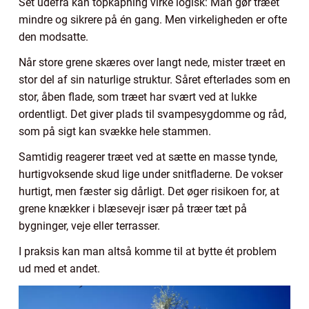
Set udefra kan topkapning virke logisk: Man gør træet
mindre og sikrere på én gang. Men virkeligheden er ofte
den modsatte.
Når store grene skæres over langt nede, mister træet en
stor del af sin naturlige struktur. Såret efterlades som en
stor, åben flade, som træet har svært ved at lukke
ordentligt. Det giver plads til svampesygdomme og råd,
som på sigt kan svække hele stammen.
Samtidig reagerer træet ved at sætte en masse tynde,
hurtigvoksende skud lige under snitfladerne. De vokser
hurtigt, men fæster sig dårligt. Det øger risikoen for, at
grene knækker i blæsevejr især på træer tæt på
bygninger, veje eller terrasser.
I praksis kan man altså komme til at bytte ét problem
ud med et andet.