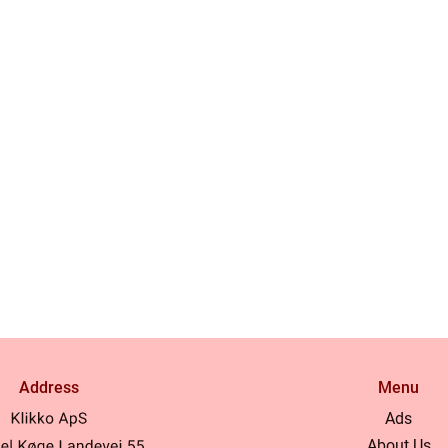
Address
Menu
Ads
About Us