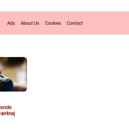
Ads
About Us
Cookies
Contact
rende
værktøj