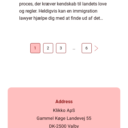
proces, der kræver kendskab til landets love
og regler. Heldigvis kan en immigration
lawyer hjælpe dig med at finde ud af det
hele. En immigration lawyer har specialiseret
sig i at hjælpe folk med at flytte til ...
1
2
3
…
6
Address