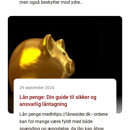
men også beskytter mod ydre
miljøpåvirkninger. Disse byggesten findes i
flere forskelli...
29 september 2024
Lån penge: Din guide til sikker og
ansvarlig låntagning
Lån penge medhttps://lånesider.dk–ordene
kan for mange være fyldt med både
spænding og ængstelse, da lån kan åbne