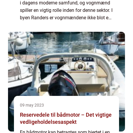
i dagens moderne samfund, og vognmænd
spiller en vigtig rolle inden for denne sektor. I
byen Randers er vognmændene ikke blot en
uundværlig del af transportnetværket, men
de ...
09 may 2023
Reservedele til bådmotor – Det vigtige
vedligeholdelsesaspekt
En bådmotor kan betragtes som hjertet i en