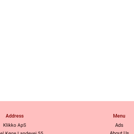
Address
Menu
Ads
About Us