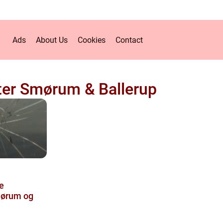
Ads
About Us
Cookies
Contact
er Smørum & Ballerup
e
mørum og