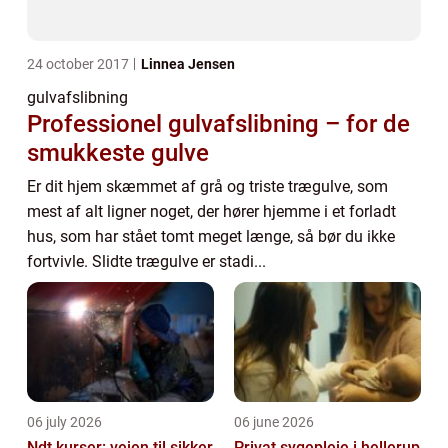
24 october 2017
Linnea Jensen
gulvafslibning
Professionel gulvafslibning – for de
smukkeste gulve
Er dit hjem skæmmet af grå og triste trægulve, som
mest af alt ligner noget, der hører hjemme i et forladt
hus, som har stået tomt meget længe, så bør du ikke
fortvivle. Slidte trægulve er stadi...
06 july 2026
06 june 2026
Ndt kurser: vejen til sikker
Privat sygepleje i hellerup