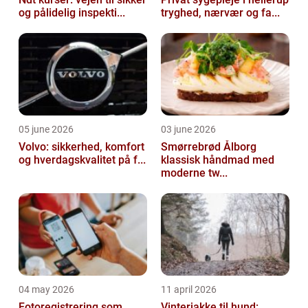
og pålidelig inspekti...
tryghed, nærvær og fa...
05 june 2026
03 june 2026
Volvo: sikkerhed, komfort
Smørrebrød Ålborg
og hverdagskvalitet på f...
klassisk håndmad med
moderne tw...
04 may 2026
11 april 2026
Fotoregistrering som
Vinterjakke til hund: