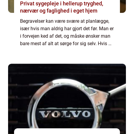
Privat sygepleje i hellerup tryghed,
nærvær og faglighed i eget hjem
Begravelser kan være svære at planlægge,
især hvis man aldrig har gjort det før. Man er
i forvejen ked af det, og måske ønsker man
bare mest af alt at sørge for sig selv. Hvis du
mangler hjælp eller råd til, hvordan du bedst
kommer igennem planlægnin...