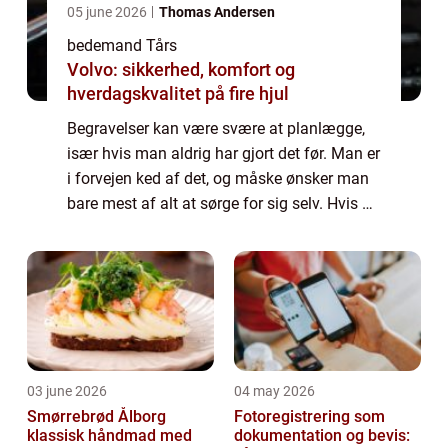
05 june 2026
Thomas Andersen
bedemand Tårs
Volvo: sikkerhed, komfort og
hverdagskvalitet på fire hjul
Begravelser kan være svære at planlægge,
især hvis man aldrig har gjort det før. Man er
i forvejen ked af det, og måske ønsker man
bare mest af alt at sørge for sig selv. Hvis du
mangler hjælp eller råd til, hvordan du bedst
kommer igennem planlægnin...
03 june 2026
04 may 2026
Smørrebrød Ålborg
Fotoregistrering som
klassisk håndmad med
dokumentation og bevis: