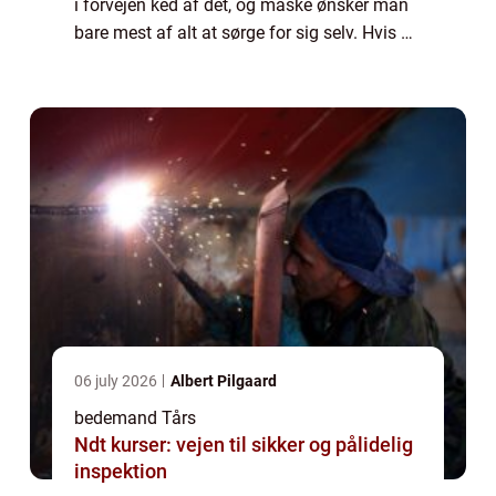
i forvejen ked af det, og måske ønsker man
bare mest af alt at sørge for sig selv. Hvis du
mangler hjælp eller råd til, hvordan du bedst
kommer igennem planlægnin...
06 july 2026
Albert Pilgaard
bedemand Tårs
Ndt kurser: vejen til sikker og pålidelig
inspektion