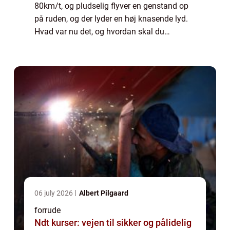
80km/t, og pludselig flyver en genstand op
på ruden, og der lyder en høj knasende lyd.
Hvad var nu det, og hvordan skal du
reagere? Den høje lyd kan hurtigt forbindes
med en stor ud...
06 july 2026
Albert Pilgaard
forrude
Ndt kurser: vejen til sikker og pålidelig