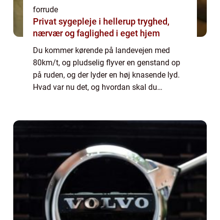
forrude
Privat sygepleje i hellerup tryghed,
nærvær og faglighed i eget hjem
Du kommer kørende på landevejen med
80km/t, og pludselig flyver en genstand op
på ruden, og der lyder en høj knasende lyd.
Hvad var nu det, og hvordan skal du
reagere? Den høje lyd kan hurtigt forbindes
med en stor ud...