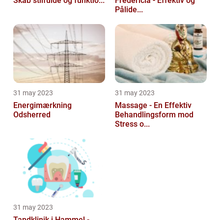
Skab stilfulde og funktio...
Fredericia - Effektiv og
Pålide...
31 may 2023
31 may 2023
Energimærkning
Massage - En Effektiv
Odsherred
Behandlingsform mod
Stress o...
31 may 2023
Tandklinik i Hammel -