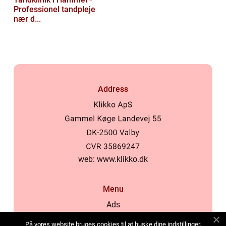
Professionel tandpleje
nær d...
Address
web:
www.klikko.dk
Menu
Ads
About Us
På vores website bruges cookies til at huske dine indstillinger,