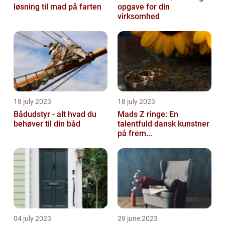
løsning til mad på farten
opgave for din
virksomhed
18 july 2023
18 july 2023
Bådudstyr - alt hvad du
Mads Z ringe: En
behøver til din båd
talentfuld dansk kunstner
på frem...
04 july 2023
29 june 2023