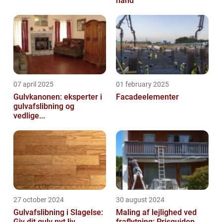
hånd
07 april 2025
01 february 2025
Gulvkanonen: eksperter i
Facadeelementer
gulvafslibning og
vedlige...
27 october 2024
30 august 2024
Gulvafslibning i Slagelse:
Maling af lejlighed ved
Giv dit gulv nyt liv
fraflytning: Prisguiden