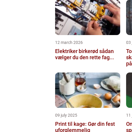
12 march 2026
03
Elektriker birkerød sådan
To
vælger du den rette fag...
sk
på
09 july 2025
11 
Print til kage: Gør din fest
On
uforglemmelig
sp