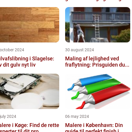
 october 2024
30 august 2024
lvafslibning i Slagelse:
Maling af lejlighed ved
v dit gulv nyt liv
fraflytning: Prisguiden du...
july 2024
06 may 2024
lere i Køge: Find de rette
Malere i København: Din
sperter til dit pro...
guide til perfekt finish i...