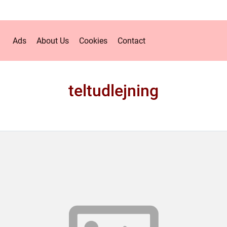
Ads
About Us
Cookies
Contact
teltudlejning