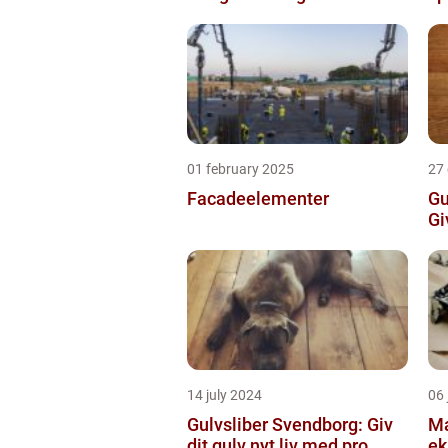
01 february 2025
27
Facadeelementer
Gu
Gi
14 july 2024
06 
Gulvsliber Svendborg: Giv
Ma
dit gulv nyt liv med pro...
ek