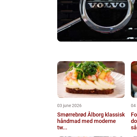
03 june 2026
04
Smørrebrød Ålborg klassisk
Fo
håndmad med moderne
do
tw...
så