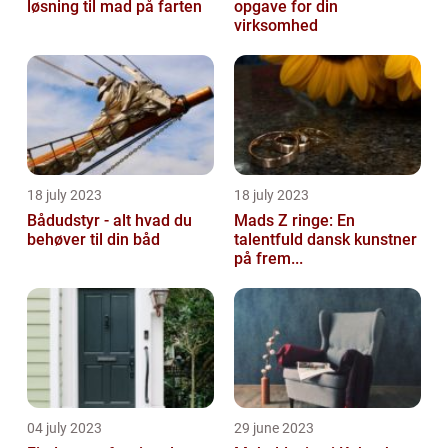
løsning til mad på farten
opgave for din
virksomhed
18 july 2023
18 july 2023
Bådudstyr - alt hvad du
Mads Z ringe: En
behøver til din båd
talentfuld dansk kunstner
på frem...
04 july 2023
29 june 2023