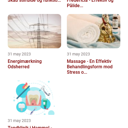
Skab stilfulde og funktio...
Fredericia - Effektiv og
Pålide...
31 may 2023
31 may 2023
Energimærkning
Massage - En Effektiv
Odsherred
Behandlingsform mod
Stress o...
31 may 2023
Tandklinik i Hammel -