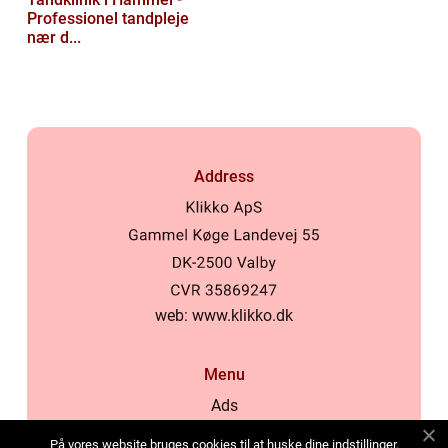
Professionel tandpleje
nær d...
Address
web:
www.klikko.dk
Menu
Ads
About Us
På vores website bruges cookies til at huske dine indstillinger,