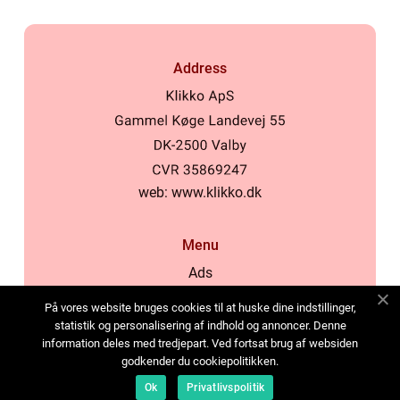
Address
web:
www.klikko.dk
Menu
Ads
About Us
På vores website bruges cookies til at huske dine indstillinger,
Cookies
statistik og personalisering af indhold og annoncer. Denne
information deles med tredjepart. Ved fortsat brug af websiden
Contact
godkender du cookiepolitikken.
Sitemap
Ok
Privatlivspolitik