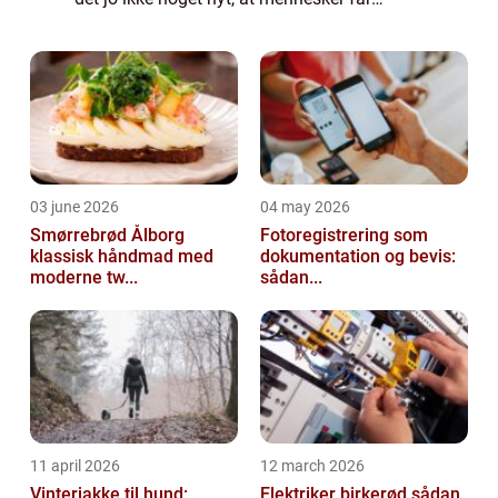
hobbyer og fritidsinteresser, som de bruger
længere eller kortere tid på, om det så ba...
03 june 2026
04 may 2026
Smørrebrød Ålborg
Fotoregistrering som
klassisk håndmad med
dokumentation og bevis:
moderne tw...
sådan...
11 april 2026
12 march 2026
Vinterjakke til hund:
Elektriker birkerød sådan