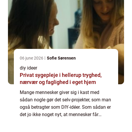
06 june 2026
Sofie Sørensen
diy ideer
Privat sygepleje i hellerup tryghed,
nærvær og faglighed i eget hjem
Mange mennesker giver sig i kast med
sådan nogle gør det selv-projekter, som man
også betragter som DIY-idéer. Som sådan er
det jo ikke noget nyt, at mennesker får
hobbyer og fritidsinteresser, som de bruger
længere eller kortere tid på, om det så ba...