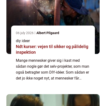
06 july 2026
Albert Pilgaard
diy ideer
Ndt kurser: vejen til sikker og pålidelig
inspektion
Mange mennesker giver sig i kast med
sådan nogle gør det selv-projekter, som man
også betragter som DIY-idéer. Som sådan er
det jo ikke noget nyt, at mennesker får
hobbyer og fritidsinteresser, som de bruger
længere eller kortere tid på, om det så ba...