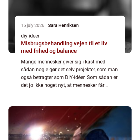
15 july 2026
Sara Henriksen
diy ideer
Misbrugsbehandling vejen til et liv
med frihed og balance
Mange mennesker giver sig i kast med
sådan nogle gør det selv-projekter, som man
også betragter som DIY-idéer. Som sådan er
det jo ikke noget nyt, at mennesker får
hobbyer og fritidsinteresser, som de bruger
længere eller kortere tid på, om det så ba...