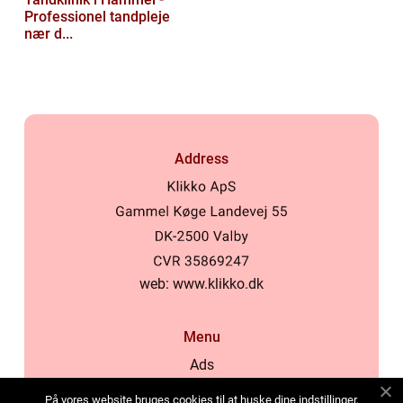
Professionel tandpleje
nær d...
Address
web:
www.klikko.dk
Menu
Ads
About Us
På vores website bruges cookies til at huske dine indstillinger,