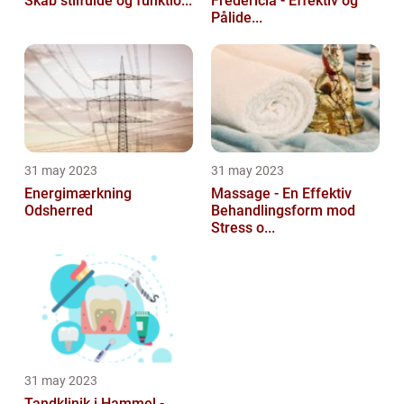
Skab stilfulde og funktio...
Fredericia - Effektiv og
Pålide...
31 may 2023
31 may 2023
Energimærkning
Massage - En Effektiv
Odsherred
Behandlingsform mod
Stress o...
31 may 2023
Tandklinik i Hammel -