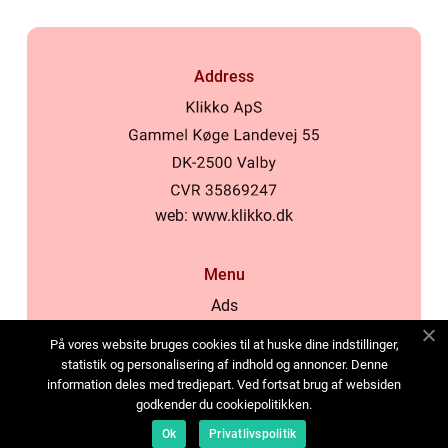
Address
web:
www.klikko.dk
Menu
Ads
About Us
På vores website bruges cookies til at huske dine indstillinger,
Cookies
statistik og personalisering af indhold og annoncer. Denne
information deles med tredjepart. Ved fortsat brug af websiden
Contact
godkender du cookiepolitikken.
Sitemap
Ok
Privatlivspolitik