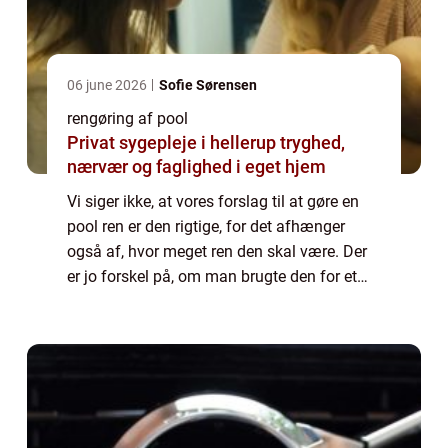
06 june 2026
Sofie Sørensen
rengøring af pool
Privat sygepleje i hellerup tryghed,
nærvær og faglighed i eget hjem
Vi siger ikke, at vores forslag til at gøre en
pool ren er den rigtige, for det afhænger
også af, hvor meget ren den skal være. Der
er jo forskel på, om man brugte den for et
par dage siden, så man lige skal have gjort
den overfladisk ren, eller man ...