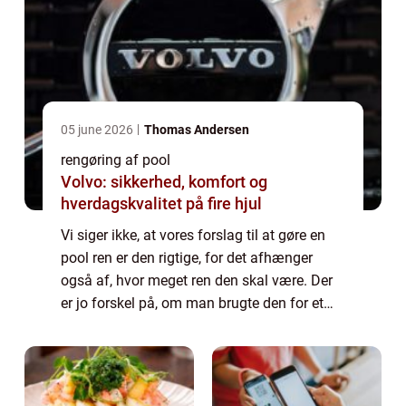
05 june 2026
Thomas Andersen
rengøring af pool
Volvo: sikkerhed, komfort og
hverdagskvalitet på fire hjul
Vi siger ikke, at vores forslag til at gøre en
pool ren er den rigtige, for det afhænger
også af, hvor meget ren den skal være. Der
er jo forskel på, om man brugte den for et
par dage siden, så man lige skal have gjort
den overfladisk ren, eller man ...