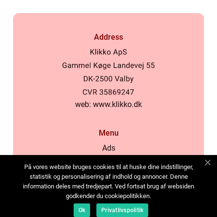
Address
web:
www.klikko.dk
Menu
Ads
About Us
På vores website bruges cookies til at huske dine indstillinger,
Cookies
statistik og personalisering af indhold og annoncer. Denne
information deles med tredjepart. Ved fortsat brug af websiden
Contact
godkender du cookiepolitikken.
Sitemap
Ok
Privatlivspolitik