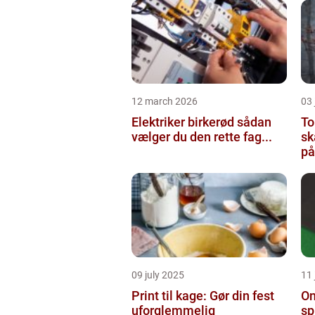
12 march 2026
03
Elektriker birkerød sådan
To
vælger du den rette fag...
sk
på
09 july 2025
11 
Print til kage: Gør din fest
On
uforglemmelig
sp