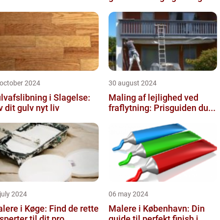
 october 2024
30 august 2024
lvafslibning i Slagelse:
Maling af lejlighed ved
v dit gulv nyt liv
fraflytning: Prisguiden du...
july 2024
06 may 2024
lere i Køge: Find de rette
Malere i København: Din
sperter til dit pro...
guide til perfekt finish i...