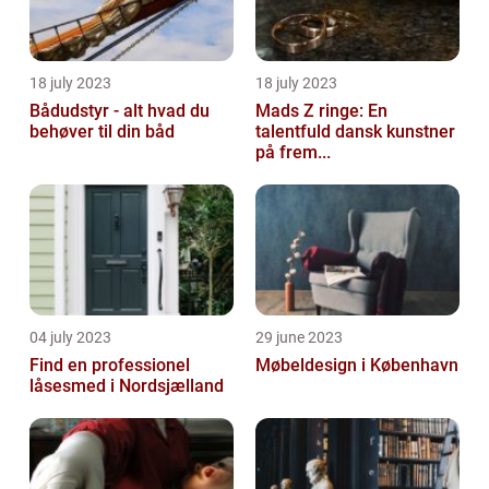
18 july 2023
18 july 2023
Bådudstyr - alt hvad du
Mads Z ringe: En
behøver til din båd
talentfuld dansk kunstner
på frem...
04 july 2023
29 june 2023
Find en professionel
Møbeldesign i København
låsesmed i Nordsjælland