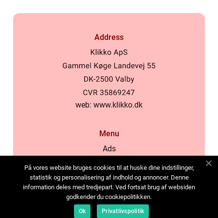
Address
web:
www.klikko.dk
Menu
Ads
About Us
På vores website bruges cookies til at huske dine indstillinger,
Cookies
statistik og personalisering af indhold og annoncer. Denne
information deles med tredjepart. Ved fortsat brug af websiden
Contact
godkender du cookiepolitikken.
Sitemap
Ok
Privatlivspolitik