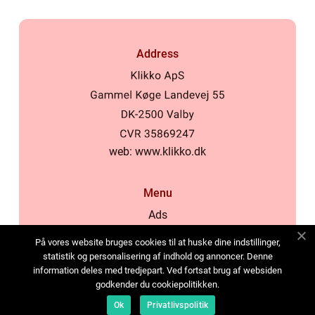
Address
web:
www.klikko.dk
Menu
Ads
About Us
På vores website bruges cookies til at huske dine indstillinger,
Cookies
statistik og personalisering af indhold og annoncer. Denne
information deles med tredjepart. Ved fortsat brug af websiden
Contact
godkender du cookiepolitikken.
Sitemap
Ok
Privatlivspolitik