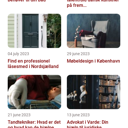
på frem...
04 july 2023
29 june 2023
Find en professionel
Møbeldesign i København
låsesmed i Nordsjælland
21 june 2023
13 june 2023
Tandtekniker: Hvad er det
Advokat i Varde: Din
og hvad kan de hjælpe
hjælp til juridiske