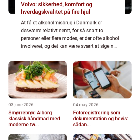
Volvo: sikkerhed, komfort og
hverdagskvalitet på fire hjul
At få et alkoholmisbrug i Danmark er
desværre relativt nemt, for så snart to
personer eller flere mødes, er der ofte alkohol
involveret, og det kan være svært at sige nej
tak. Ofte er der kun to acceptable grunde til
at sige nej og de er “jeg e...
03 june 2026
04 may 2026
Smørrebrød Ålborg
Fotoregistrering som
klassisk håndmad med
dokumentation og bevis:
moderne tw...
sådan...