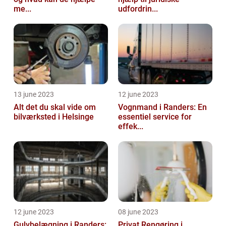
me...
udfordrin...
13 june 2023
12 june 2023
Alt det du skal vide om
Vognmand i Randers: En
bilværksted i Helsinge
essentiel service for
effek...
12 june 2023
08 june 2023
Gulvbelægning i Randers:
Privat Rengøring i