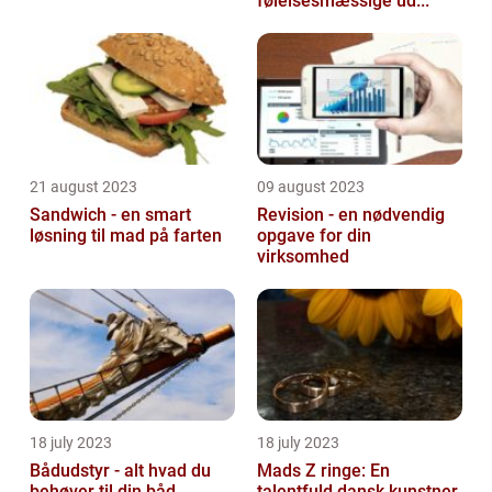
følelsesmæssige ud...
21 august 2023
09 august 2023
Sandwich - en smart
Revision - en nødvendig
løsning til mad på farten
opgave for din
virksomhed
18 july 2023
18 july 2023
Bådudstyr - alt hvad du
Mads Z ringe: En
behøver til din båd
talentfuld dansk kunstner