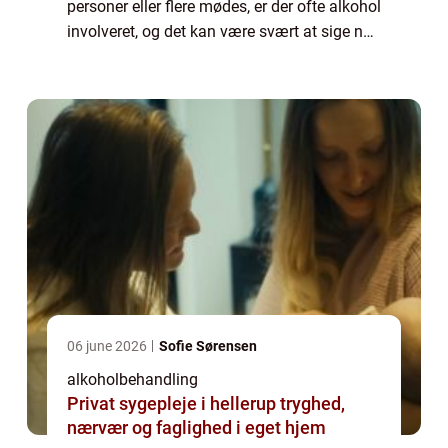
personer eller flere mødes, er der ofte alkohol
involveret, og det kan være svært at sige nej
tak. Ofte er der kun to acceptable grunde til
at sige nej og de er “jeg e...
06 june 2026
Sofie Sørensen
alkoholbehandling
Privat sygepleje i hellerup tryghed,
nærvær og faglighed i eget hjem