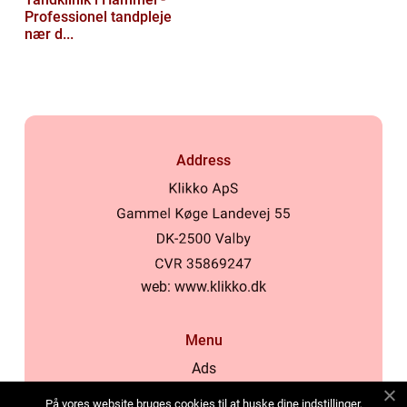
Professionel tandpleje
nær d...
Address
web:
www.klikko.dk
Menu
Ads
About Us
På vores website bruges cookies til at huske dine indstillinger,