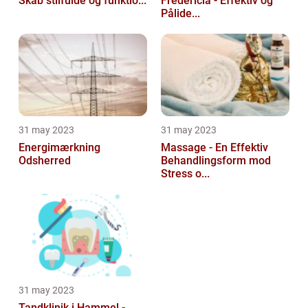
Skab stilfulde og funktio...
Fredericia - Effektiv og
Pålide...
31 may 2023
31 may 2023
Energimærkning
Massage - En Effektiv
Odsherred
Behandlingsform mod
Stress o...
31 may 2023
Tandklinik i Hammel -