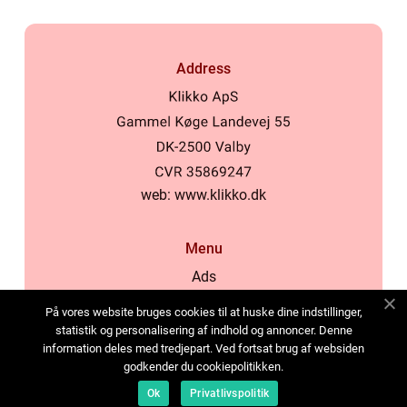
Address
web:
www.klikko.dk
Menu
Ads
About Us
På vores website bruges cookies til at huske dine indstillinger,
Cookies
statistik og personalisering af indhold og annoncer. Denne
information deles med tredjepart. Ved fortsat brug af websiden
Contact
godkender du cookiepolitikken.
Sitemap
Ok
Privatlivspolitik