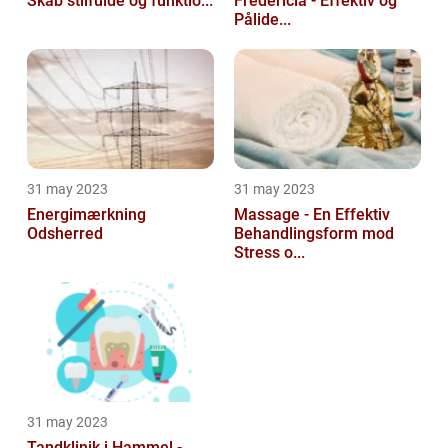
Skab stilfulde og funktio...
Fredericia - Effektiv og
Pålide...
31 may 2023
31 may 2023
Energimærkning
Massage - En Effektiv
Odsherred
Behandlingsform mod
Stress o...
31 may 2023
Tandklinik i Hammel -