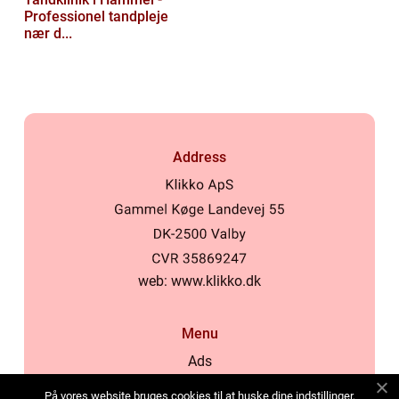
Professionel tandpleje
nær d...
Address
web:
www.klikko.dk
Menu
Ads
About Us
På vores website bruges cookies til at huske dine indstillinger,