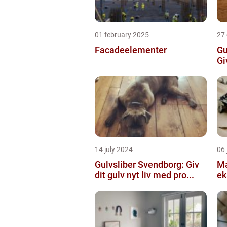
01 february 2025
27
Facadeelementer
Gu
Gi
14 july 2024
06 
Gulvsliber Svendborg: Giv
Ma
dit gulv nyt liv med pro...
ek