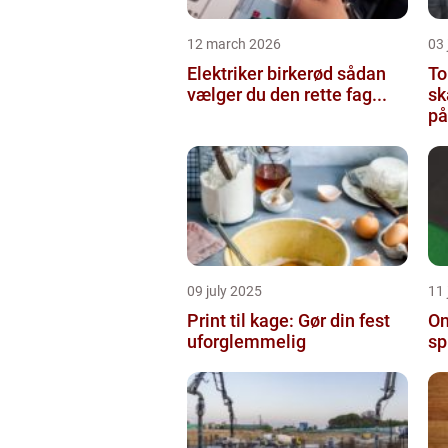
12 march 2026
03
Elektriker birkerød sådan
To
vælger du den rette fag...
sk
på
09 july 2025
11 
Print til kage: Gør din fest
On
uforglemmelig
sp