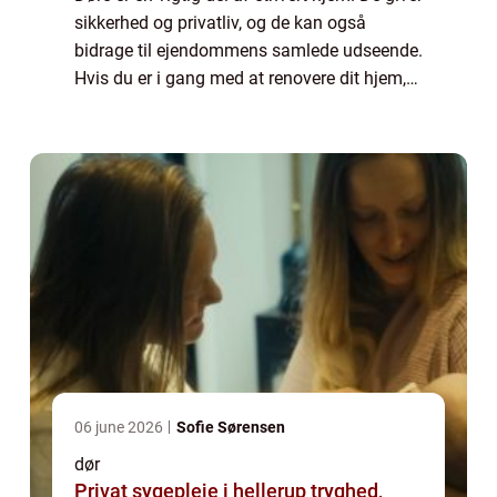
sikkerhed og privatliv, og de kan også
bidrage til ejendommens samlede udseende.
Hvis du er i gang med at renovere dit hjem,
spekulerer du måske på, om det er på tide at
investere i nogle nye døre. I de...
06 june 2026
Sofie Sørensen
dør
Privat sygepleje i hellerup tryghed,