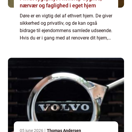
nærvær og faglighed i eget hjem
Døre er en vigtig del af ethvert hjem. De giver
sikkerhed og privatliv, og de kan også
bidrage til ejendommens samlede udseende.
Hvis du er i gang med at renovere dit hjem,
spekulerer du måske på, om det er på tide at
investere i nogle nye døre. I de...
05 june 2026
Thomas Andersen