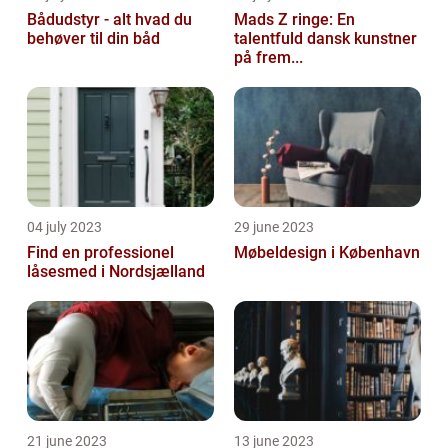
Bådudstyr - alt hvad du
Mads Z ringe: En
behøver til din båd
talentfuld dansk kunstner
på frem...
04 july 2023
29 june 2023
Find en professionel
Møbeldesign i København
låsesmed i Nordsjælland
21 june 2023
13 june 2023