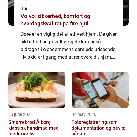
dør
Volvo: sikkerhed, komfort og
hverdagskvalitet på fire hjul
Døre er en vigtig del af ethvert hjem. De giver
sikkerhed og privatliv, og de kan også
bidrage til ejendommens samlede udseende.
Hvis du er i gang med at renovere dit hjem,
spekulerer du måske på, om det er på tide at
investere i nogle nye døre. I de...
03 june 2026
04 may 2026
Smørrebrød Ålborg
Fotoregistrering som
klassisk håndmad med
dokumentation og bevis:
moderne tw...
sådan...