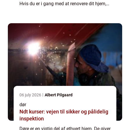
Hvis du er i gang med at renovere dit hjem,
spekulerer du måske på, om det er på tide at
investere i nogle nye døre. I de...
06 july 2026
Albert Pilgaard
dør
Ndt kurser: vejen til sikker og pålidelig
inspektion
Døre er en vigtig del af ethvert hjem. De giver