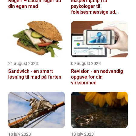
Røgeri – sådan røger du
Eksperthjælp fra
din egen mad
psykologer til
følelsesmæssige ud...
21 august 2023
09 august 2023
Sandwich - en smart
Revision - en nødvendig
løsning til mad på farten
opgave for din
virksomhed
18 july 2023
18 july 2023