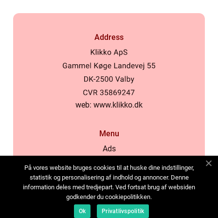
Address
web:
www.klikko.dk
Menu
Ads
About Us
På vores website bruges cookies til at huske dine indstillinger,
Cookies
statistik og personalisering af indhold og annoncer. Denne
information deles med tredjepart. Ved fortsat brug af websiden
Contact
godkender du cookiepolitikken.
Sitemap
Ok
Privatlivspolitik