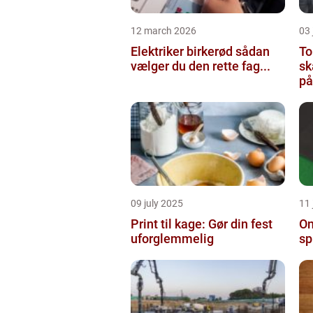
12 march 2026
03
Elektriker birkerød sådan
To
vælger du den rette fag...
sk
på
09 july 2025
11 
Print til kage: Gør din fest
On
uforglemmelig
sp