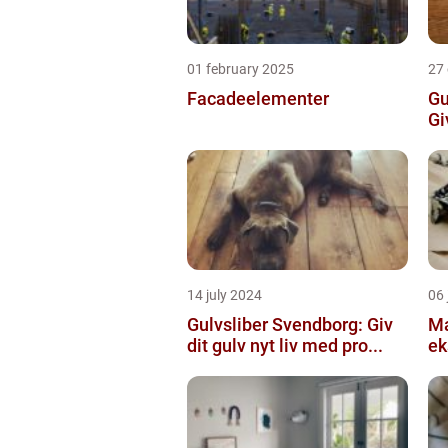
01 february 2025
27
Facadeelementer
Gu
Gi
14 july 2024
06 
Gulvsliber Svendborg: Giv
Ma
dit gulv nyt liv med pro...
ek