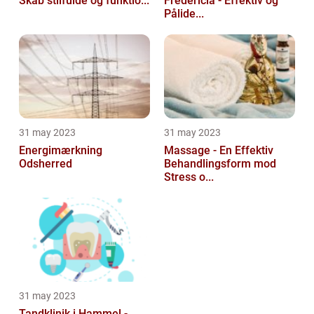
Skab stilfulde og funktio...
Fredericia - Effektiv og
Pålide...
31 may 2023
31 may 2023
Energimærkning
Massage - En Effektiv
Odsherred
Behandlingsform mod
Stress o...
31 may 2023
Tandklinik i Hammel -