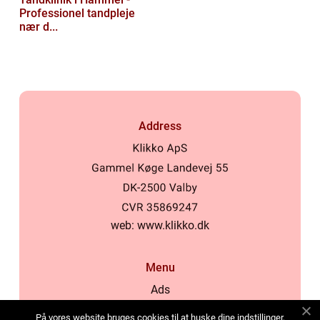
Professionel tandpleje
nær d...
Address
web:
www.klikko.dk
Menu
Ads
About Us
På vores website bruges cookies til at huske dine indstillinger,