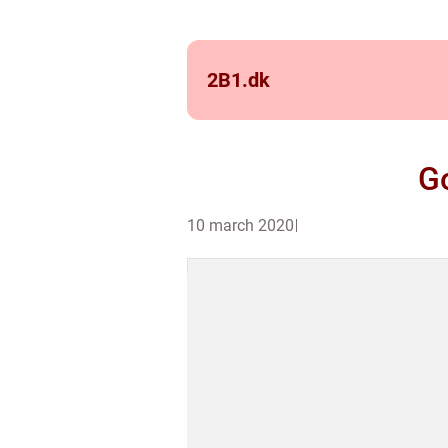
2B1.
dk
Go
10 march 2020