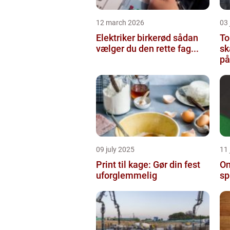
12 march 2026
03
Elektriker birkerød sådan
To
vælger du den rette fag...
sk
på
09 july 2025
11 
Print til kage: Gør din fest
On
uforglemmelig
sp