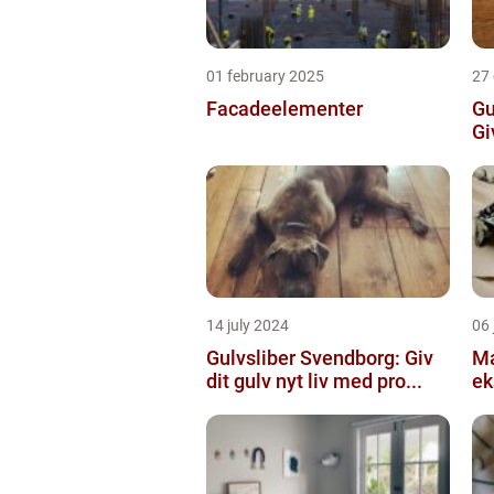
01 february 2025
27
Facadeelementer
Gu
Gi
14 july 2024
06 
Gulvsliber Svendborg: Giv
Ma
dit gulv nyt liv med pro...
ek