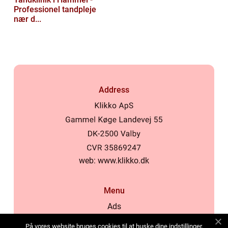
Professionel tandpleje
nær d...
Address
web:
www.klikko.dk
Menu
Ads
About Us
På vores website bruges cookies til at huske dine indstillinger,