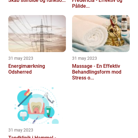
Skab stilfulde og funktio...
Fredericia - Effektiv og
Pålide...
31 may 2023
31 may 2023
Energimærkning
Massage - En Effektiv
Odsherred
Behandlingsform mod
Stress o...
31 may 2023
Tandklinik i Hammel -