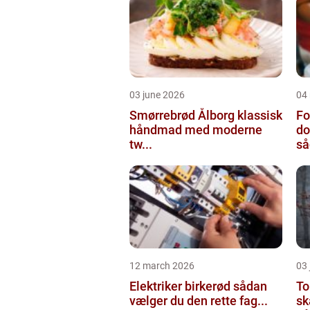
03 june 2026
04
Smørrebrød Ålborg klassisk
Fo
håndmad med moderne
do
tw...
så
12 march 2026
03
Elektriker birkerød sådan
To
vælger du den rette fag...
sk