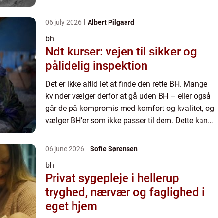
du dog undgå ved at være lidt kræsen, når du
ska...
06 july 2026
Albert Pilgaard
bh
Ndt kurser: vejen til sikker og
pålidelig inspektion
Det er ikke altid let at finde den rette BH. Mange
kvinder vælger derfor at gå uden BH – eller også
går de på kompromis med komfort og kvalitet, og
vælger BH’er som ikke passer til dem. Dette kan
du dog undgå ved at være lidt kræsen, når du
ska...
06 june 2026
Sofie Sørensen
bh
Privat sygepleje i hellerup
tryghed, nærvær og faglighed i
eget hjem