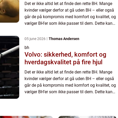
Det er ikke altid let at finde den rette BH. Mange
kvinder vælger derfor at gå uden BH – eller også
går de på kompromis med komfort og kvalitet, og
vælger BH’er som ikke passer til dem. Dette kan
du dog undgå ved at være lidt kræsen, når du
ska...
05 june 2026
Thomas Andersen
bh
Volvo: sikkerhed, komfort og
hverdagskvalitet på fire hjul
Det er ikke altid let at finde den rette BH. Mange
kvinder vælger derfor at gå uden BH – eller også
går de på kompromis med komfort og kvalitet, og
vælger BH’er som ikke passer til dem. Dette kan
du dog undgå ved at være lidt kræsen, når du
ska...