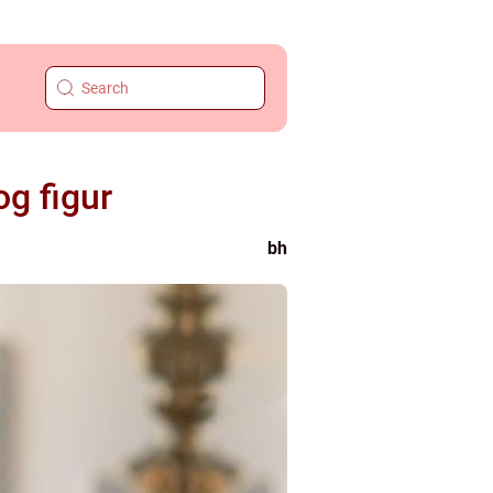
og figur
bh