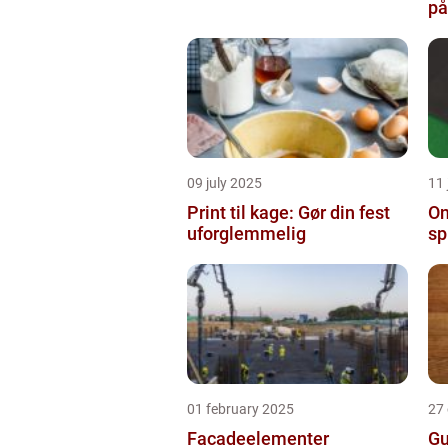
på
09 july 2025
11 
Print til kage: Gør din fest
On
uforglemmelig
sp
01 february 2025
27
Facadeelementer
Gu