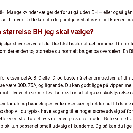
ette BH. Mange kvinder vælger derfor at gå uden BH – eller også 
sser til dem. Dette kan du dog undgå ved at være lidt kræsen, n
 størrelse BH jeg skal vælge?
tøj størrelser derved at de ikke blot består af eet nummer. Du får
 om det er den tøj størrelse du normalt bruger på overdelen. En B
 for eksempel A, B, C eller D, og bustemålet er omkredsen af din 
se være 80D, 75A, og lignende. Du kan godt ligge på vippen melle
ål. Her vil du som oftest få mest ud af at gå en skålstørrelse o
ngeri forretning hvor ekspedienterne er særligt uddannet til denne
ebshop vil du typisk have adgang til et noget større udvalg af for
ette er en stor fordel hvis du er en plus size model. Butikkerne ha
isk kun passer et smalt udvalg af kunderne. Og så kan du lige 