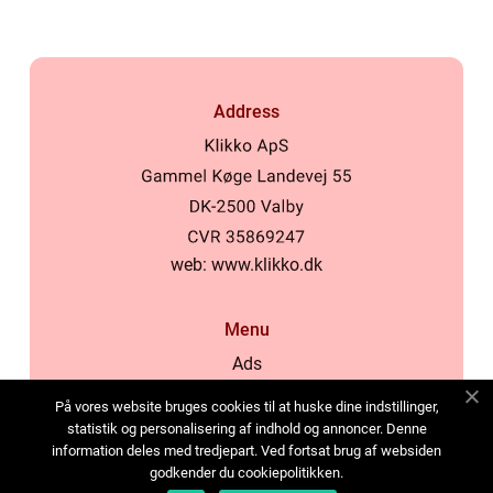
Address
web:
www.klikko.dk
Menu
Ads
About Us
På vores website bruges cookies til at huske dine indstillinger,
Cookies
statistik og personalisering af indhold og annoncer. Denne
information deles med tredjepart. Ved fortsat brug af websiden
Contact
godkender du cookiepolitikken.
Sitemap