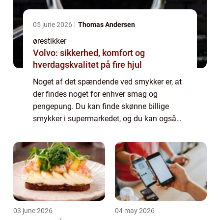
05 june 2026
Thomas Andersen
ørestikker
Volvo: sikkerhed, komfort og
hverdagskvalitet på fire hjul
Noget af det spændende ved smykker er, at
der findes noget for enhver smag og
pengepung. Du kan finde skønne billige
smykker i supermarkedet, og du kan også
finde smykker, der er så dyre, at de kunne
finansere en mindre krig. Der findes derfor
også e...
03 june 2026
04 may 2026