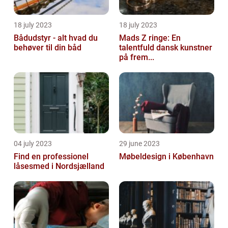
18 july 2023
18 july 2023
Bådudstyr - alt hvad du
Mads Z ringe: En
behøver til din båd
talentfuld dansk kunstner
på frem...
04 july 2023
29 june 2023
Find en professionel
Møbeldesign i København
låsesmed i Nordsjælland