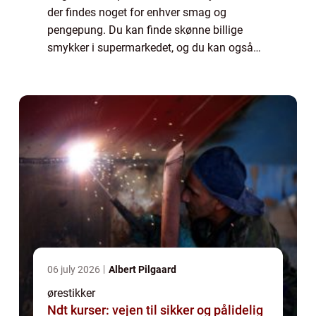
der findes noget for enhver smag og
pengepung. Du kan finde skønne billige
smykker i supermarkedet, og du kan også
finde smykker, der er så dyre, at de kunne
finansere en mindre krig. Der findes derfor
også e...
06 july 2026
Albert Pilgaard
ørestikker
Ndt kurser: vejen til sikker og pålidelig