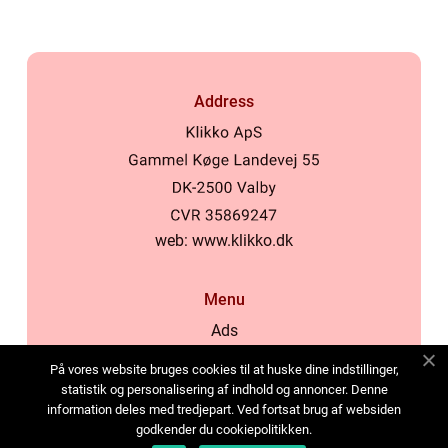
Address
web:
www.klikko.dk
Menu
Ads
About Us
På vores website bruges cookies til at huske dine indstillinger,
Cookies
statistik og personalisering af indhold og annoncer. Denne
information deles med tredjepart. Ved fortsat brug af websiden
Contact
godkender du cookiepolitikken.
Sitemap