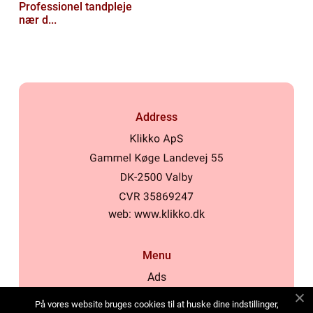
Professionel tandpleje
nær d...
Address
web:
www.klikko.dk
Menu
Ads
About Us
På vores website bruges cookies til at huske dine indstillinger,