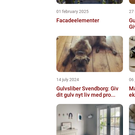
01 february 2025
27
Facadeelementer
Gu
Gi
14 july 2024
06 
Gulvsliber Svendborg: Giv
Ma
dit gulv nyt liv med pro...
ek