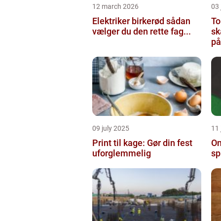
12 march 2026
03
Elektriker birkerød sådan
To
vælger du den rette fag...
sk
på
09 july 2025
11 
Print til kage: Gør din fest
On
uforglemmelig
sp