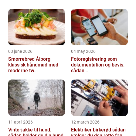
parkeringskontrol eller parkeringsopsyn.
Hvordan sikrer jeg bedst mine
parkeringspladser mod uretm...
03 june 2026
04 may 2026
Smørrebrød Ålborg
Fotoregistrering som
klassisk håndmad med
dokumentation og bevis:
moderne tw...
sådan...
11 april 2026
12 march 2026
Vinterjakke til hund:
Elektriker birkerød sådan
sådan holder du din hund
vælger du den rette fag...