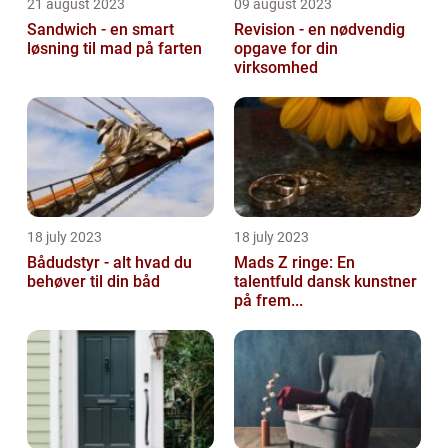
21 august 2023
09 august 2023
Sandwich - en smart
Revision - en nødvendig
løsning til mad på farten
opgave for din
virksomhed
18 july 2023
18 july 2023
Bådudstyr - alt hvad du
Mads Z ringe: En
behøver til din båd
talentfuld dansk kunstner
på frem...