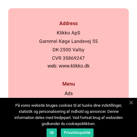
Address
web:
www.klikko.dk
Menu
Ads
About Us
På vores website bruges cookies til at huske dine indstillinger,
Cookies
statistik og personalisering af indhold og annoncer. Denne
information deles med tredjepart. Ved fortsat brug af websiden
Contact
godkender du cookiepolitikken.
Sitemap
Ok
Privatlivspolitik