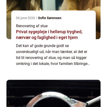
06 june 2026
Sofie Sørensen
Renovering af stue
Privat sygepleje i hellerup tryghed,
nærvær og faglighed i eget hjem
Det kan af gode grunde godt se
uoverskueligt ud, når man tænker, at det er
tid til renovering af stue, og man så kigger
omkring i det lokale, hvor familien tilbringer
mest tid, og man kan se, hvor meget der er
tage fat i. Dog skal m...