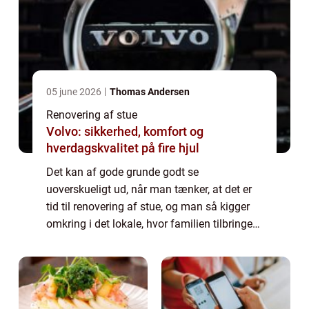
05 june 2026
Thomas Andersen
Renovering af stue
Volvo: sikkerhed, komfort og
hverdagskvalitet på fire hjul
Det kan af gode grunde godt se
uoverskueligt ud, når man tænker, at det er
tid til renovering af stue, og man så kigger
omkring i det lokale, hvor familien tilbringer
mest tid, og man kan se, hvor meget der er
tage fat i. Dog skal m...