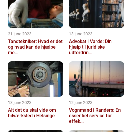
21 june 2023
13 june 2023
Tandtekniker: Hvad er det
Advokat i Varde: Din
og hvad kan de hjælpe
hjælp til juridiske
me...
udfordrin...
13 june 2023
12 june 2023
Alt det du skal vide om
Vognmand i Randers: En
bilværksted i Helsinge
essentiel service for
effek...