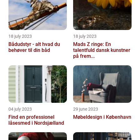
18 july 2023
18 july 2023
Bådudstyr - alt hvad du
Mads Z ringe: En
behøver til din båd
talentfuld dansk kunstner
på frem...
04 july 2023
29 june 2023
Find en professionel
Møbeldesign i København
låsesmed i Nordsjælland