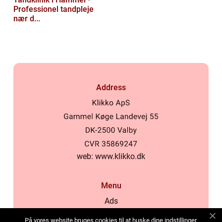
Professionel tandpleje
nær d...
Address
web:
www.klikko.dk
Menu
Ads
About Us
På vores website bruges cookies til at huske dine indstillinger,