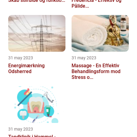
Skab stilfulde og funktio...
Fredericia - Effektiv og
Pålide...
31 may 2023
31 may 2023
Energimærkning
Massage - En Effektiv
Odsherred
Behandlingsform mod
Stress o...
31 may 2023
Tandklinik i Hammel -